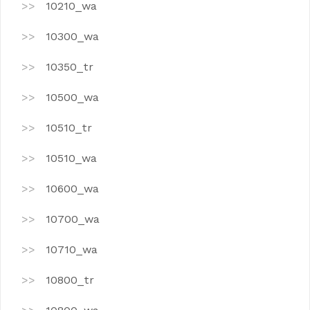
10210_wa
10300_wa
10350_tr
10500_wa
10510_tr
10510_wa
10600_wa
10700_wa
10710_wa
10800_tr