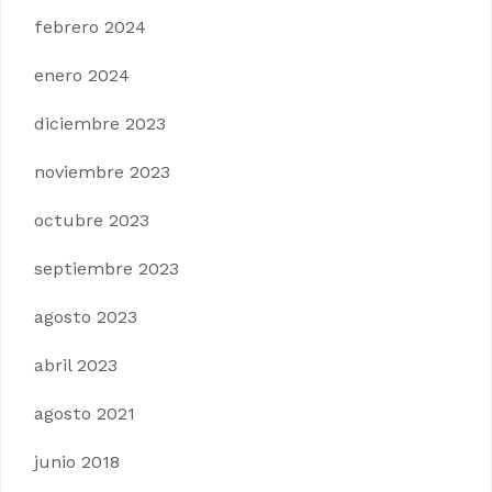
febrero 2024
enero 2024
diciembre 2023
noviembre 2023
octubre 2023
septiembre 2023
agosto 2023
abril 2023
agosto 2021
junio 2018