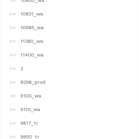
10800_wa
10831_wa
10985_wa
11380_wa
11400_wa
2
8298_prod
9100_wa
9110_wa
9617_tr
9950_tr