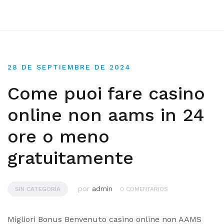
28 DE SEPTIEMBRE DE 2024
Come puoi fare casino
online non aams in 24
ore o meno
gratuitamente
por
admin
SIN CATEGORÍA
0 COMENTARIOS
Migliori Bonus Benvenuto casino online non AAMS