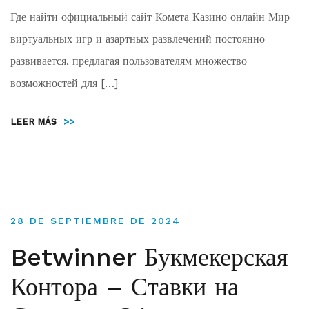
Где найти официальный сайт Комета Казино онлайн Мир
виртуальных игр и азартных развлечений постоянно
развивается, предлагая пользователям множество
возможностей для […]
LEER MÁS
>>
28 DE SEPTIEMBRE DE 2024
Betwinner Букмекерская
Контора – Ставки на