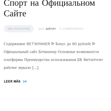
Спорт на Официальном
Сайте
por
admin
SIN CATEGORÍA
0 COMENTARIOS
Содержимое BETWINNER ᐉ Бонус до 90 рублей! ᐉ
Официальный сайт Бетвиннер Основные возможности
платформы Преимущества использования БК Betwinner
рабочее зеркало […]
LEER MÁS
>>