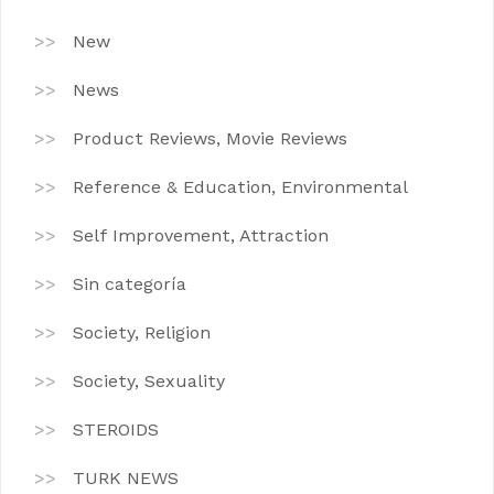
New
News
Product Reviews, Movie Reviews
Reference & Education, Environmental
Self Improvement, Attraction
Sin categoría
Society, Religion
Society, Sexuality
STEROIDS
TURK NEWS