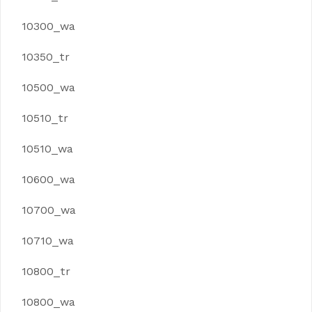
10300_wa
10350_tr
10500_wa
10510_tr
10510_wa
10600_wa
10700_wa
10710_wa
10800_tr
10800_wa