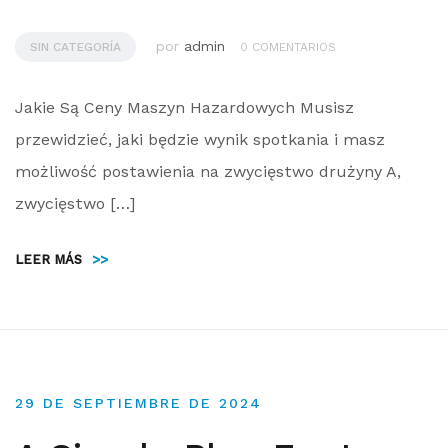
por
admin
SIN CATEGORÍA
0 COMENTARIOS
Jakie Są Ceny Maszyn Hazardowych Musisz
przewidzieć, jaki będzie wynik spotkania i masz
możliwość postawienia na zwycięstwo drużyny A,
zwycięstwo […]
LEER MÁS
>>
29 DE SEPTIEMBRE DE 2024