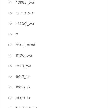
10985_wa
11380_wa
11400_wa
2
8298_prod
9100_wa
9110_wa
9617_tr
9950_tr
9990_tr