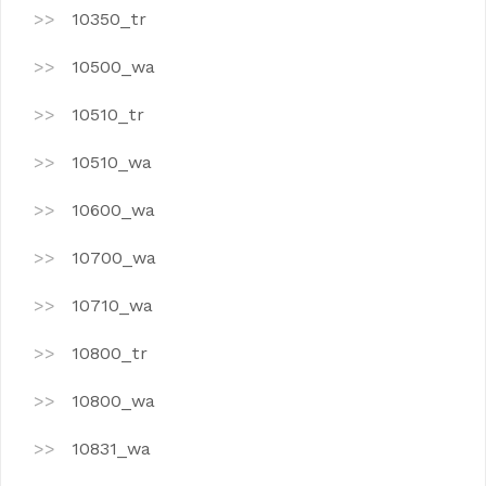
10350_tr
10500_wa
10510_tr
10510_wa
10600_wa
10700_wa
10710_wa
10800_tr
10800_wa
10831_wa