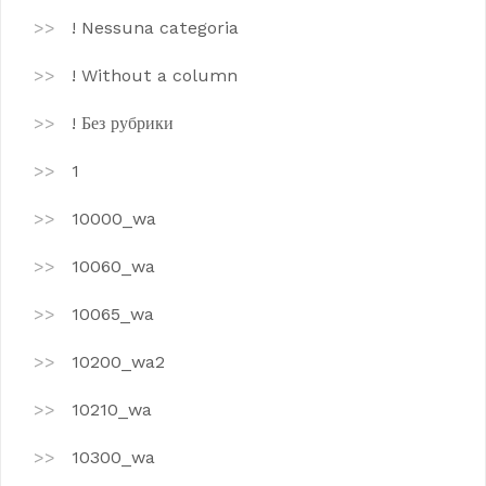
! Nessuna categoria
! Without a column
! Без рубрики
1
10000_wa
10060_wa
10065_wa
10200_wa2
10210_wa
10300_wa