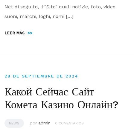
Net di seguito, il “Sito” quali notizie, foto, video,
suoni, marchi, loghi, nomi […]
LEER MÁS
>>
28 DE SEPTIEMBRE DE 2024
Какой Сейчас Сайт
Комета Казино Онлайн?
por
admin
NEWS
0 COMENTARIOS