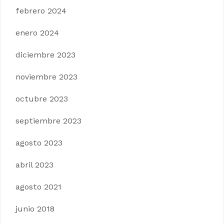
febrero 2024
enero 2024
diciembre 2023
noviembre 2023
octubre 2023
septiembre 2023
agosto 2023
abril 2023
agosto 2021
junio 2018