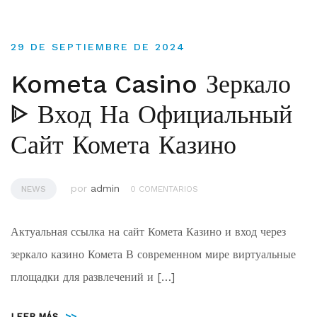
29 DE SEPTIEMBRE DE 2024
Kometa Casino Зеркало
ᐈ Вход На Официальный
Сайт Комета Казино
por
admin
NEWS
0 COMENTARIOS
Актуальная ссылка на сайт Комета Казино и вход через
зеркало казино Комета В современном мире виртуальные
площадки для развлечений и […]
LEER MÁS
>>