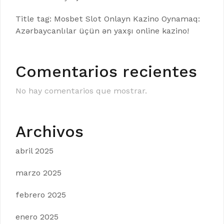
Title tag: Mosbet Slot Onlayn Kazino Oynamaq:
Azərbaycanlılar üçün ən yaxşı online kazino!
Comentarios recientes
No hay comentarios que mostrar.
Archivos
abril 2025
marzo 2025
febrero 2025
enero 2025