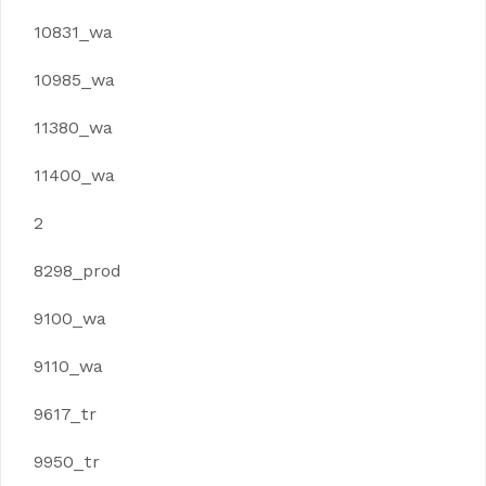
10831_wa
10985_wa
11380_wa
11400_wa
2
8298_prod
9100_wa
9110_wa
9617_tr
9950_tr