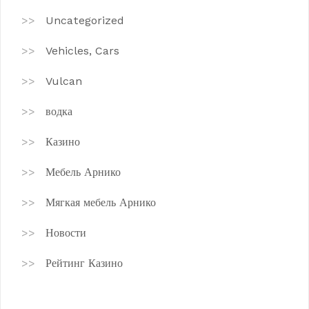
Uncategorized
Vehicles, Cars
Vulcan
водка
Казино
Мебель Арнико
Мягкая мебель Арнико
Новости
Рейтинг Казино