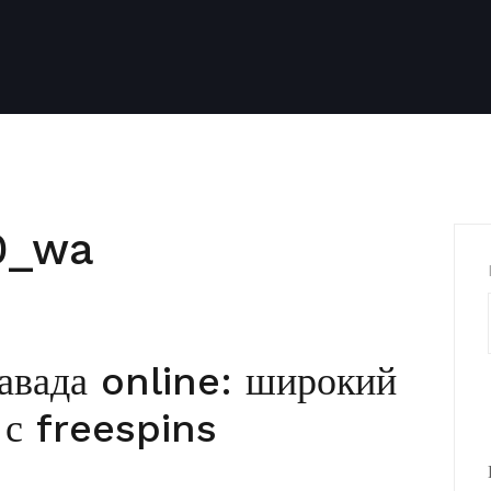
0_wa
авада online: широкий
 с freespins