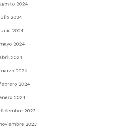
agosto 2024
julio 2024
junio 2024
mayo 2024
abril 2024
marzo 2024
febrero 2024
enero 2024
diciembre 2023
noviembre 2023