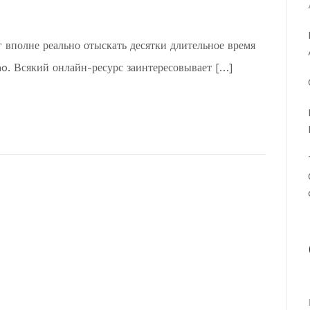
 вполне реально отыскать десятки длительное время
 Всякий онлайн-ресурс заинтересовывает […]