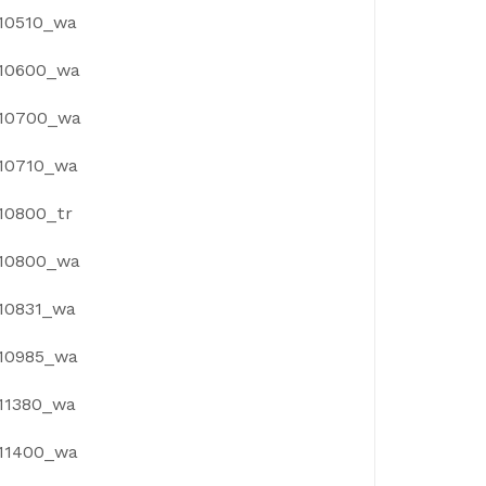
10510_wa
10600_wa
10700_wa
10710_wa
10800_tr
10800_wa
10831_wa
10985_wa
11380_wa
11400_wa