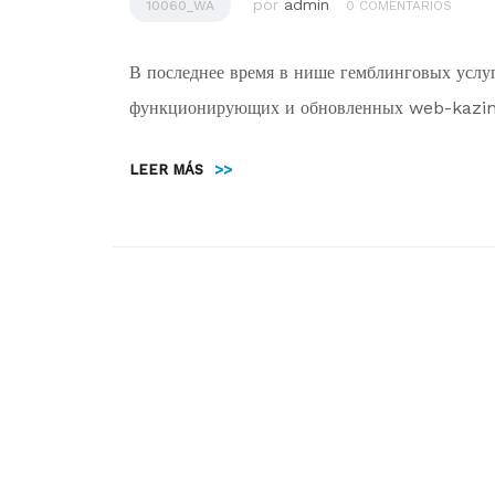
por
admin
10060_WA
0 COMENTARIOS
В последнее время в нише гемблинговых услуг
функционирующих и обновленных web-kazino.
LEER MÁS
>>