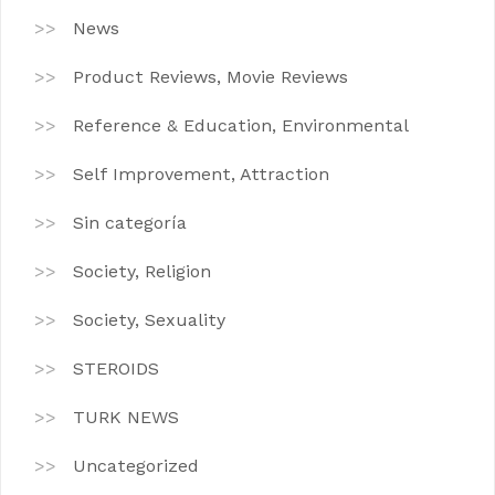
News
Product Reviews, Movie Reviews
Reference & Education, Environmental
Self Improvement, Attraction
Sin categoría
Society, Religion
Society, Sexuality
STEROIDS
TURK NEWS
Uncategorized