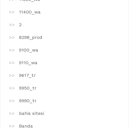
11400_wa
2
8298_prod
9100_wa
9110_wa
9617_tr
9950_tr
9990_tr
bahis sitesi
Banda