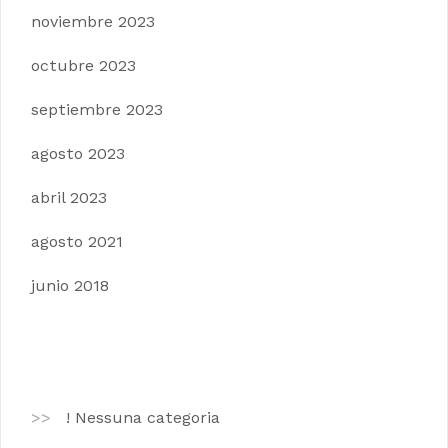
noviembre 2023
octubre 2023
septiembre 2023
agosto 2023
abril 2023
agosto 2021
junio 2018
Categorías
! Nessuna categoria