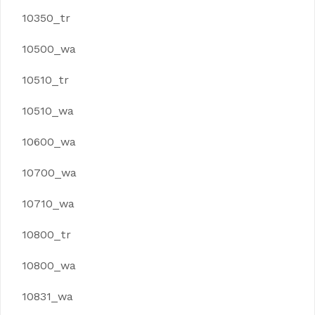
10350_tr
10500_wa
10510_tr
10510_wa
10600_wa
10700_wa
10710_wa
10800_tr
10800_wa
10831_wa