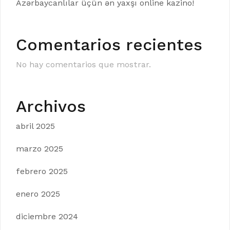
Azərbaycanlılar üçün ən yaxşı online kazino!
Comentarios recientes
No hay comentarios que mostrar.
Archivos
abril 2025
marzo 2025
febrero 2025
enero 2025
diciembre 2024