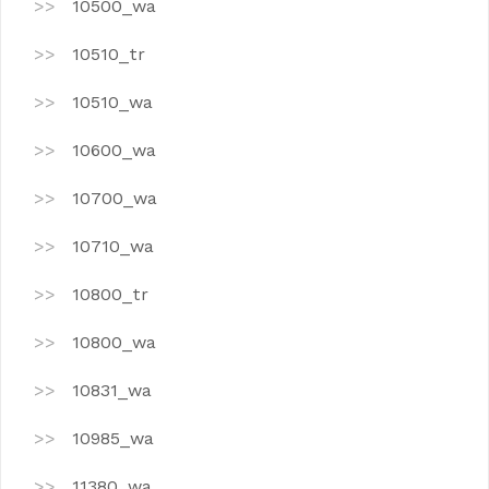
10500_wa
10510_tr
10510_wa
10600_wa
10700_wa
10710_wa
10800_tr
10800_wa
10831_wa
10985_wa
11380_wa