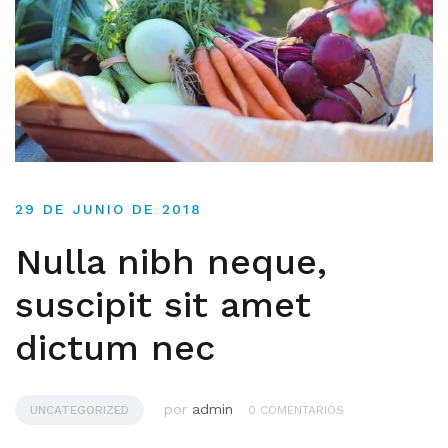
29 DE JUNIO DE 2018
Nulla nibh neque,
suscipit sit amet
dictum nec
por
admin
UNCATEGORIZED
0 COMENTARIOS