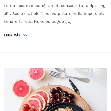
Lorem ipsum dolor sit amet, consectetur adipiscing
elit. Sed a erat eleifend, vulputate nulla imperdiet,
hendrerit felis. Nunc eu augue […]
LEER MÁS
>>