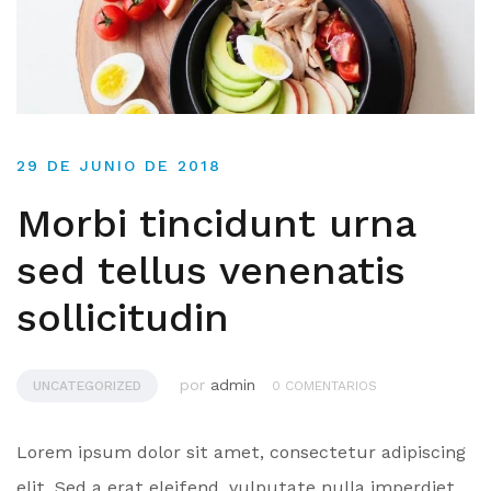
29 DE JUNIO DE 2018
Morbi tincidunt urna
sed tellus venenatis
sollicitudin
por
admin
UNCATEGORIZED
0 COMENTARIOS
Lorem ipsum dolor sit amet, consectetur adipiscing
elit. Sed a erat eleifend, vulputate nulla imperdiet,