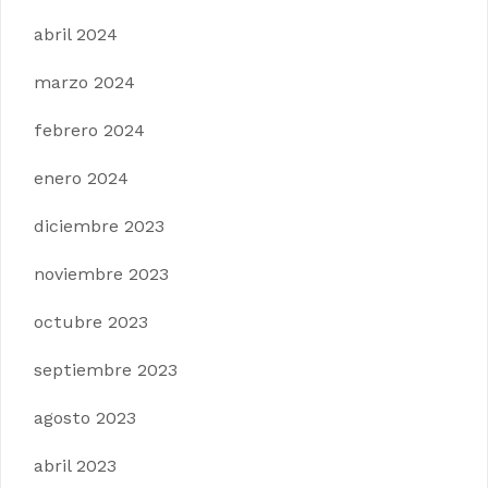
abril 2024
marzo 2024
febrero 2024
enero 2024
diciembre 2023
noviembre 2023
octubre 2023
septiembre 2023
agosto 2023
abril 2023