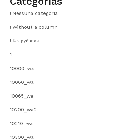
Categorías
! Nessuna categoria
! Without a column
! Без рубрики
1
10000_wa
10060_wa
10065_wa
10200_wa2
10210_wa
10300_wa