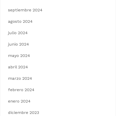
septiembre 2024
agosto 2024
julio 2024
junio 2024
mayo 2024
abril 2024
marzo 2024
febrero 2024
enero 2024
diciembre 2023