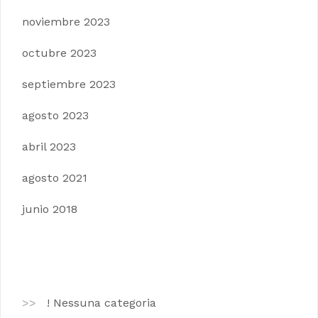
noviembre 2023
octubre 2023
septiembre 2023
agosto 2023
abril 2023
agosto 2021
junio 2018
Categorías
! Nessuna categoria