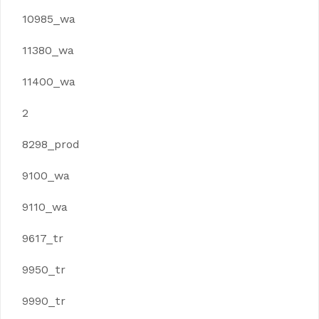
10985_wa
11380_wa
11400_wa
2
8298_prod
9100_wa
9110_wa
9617_tr
9950_tr
9990_tr