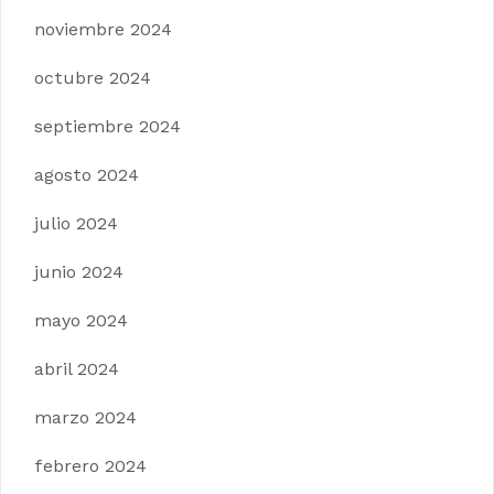
noviembre 2024
octubre 2024
septiembre 2024
agosto 2024
julio 2024
junio 2024
mayo 2024
abril 2024
marzo 2024
febrero 2024