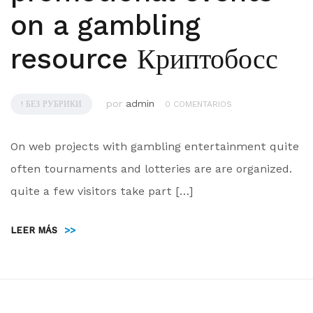
on a gambling
resource Криптобосс
por
admin
! БЕЗ РУБРИКИ
0 COMENTARIOS
On web projects with gambling entertainment quite
often tournaments and lotteries are are organized.
quite a few visitors take part […]
LEER MÁS
>>