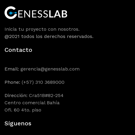
Inicia tu proyecto con nosotros.
@2021 todos los derechos reservados.
Contacto
Email:
gerencia@genesslab.com
Phone:
(+57) 310 3689000
Dirección:
Cra51B#82-254
Centro comercial Bahía
Ofi. 60 4to. piso
Síguenos