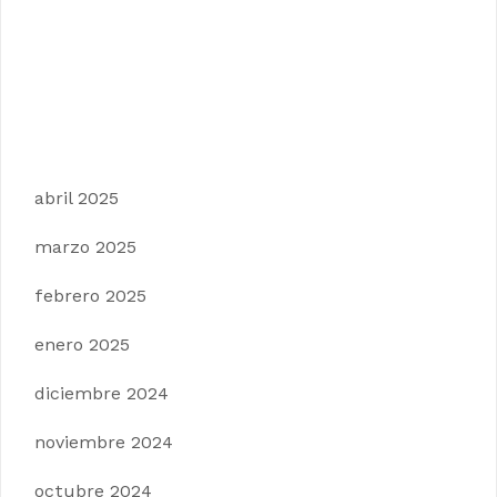
Comentarios recientes
Archivos
abril 2025
marzo 2025
febrero 2025
enero 2025
diciembre 2024
noviembre 2024
octubre 2024