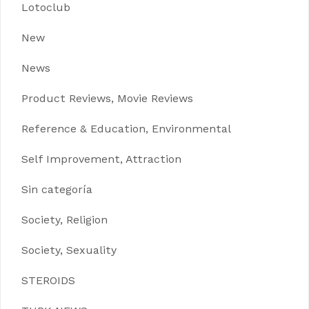
Lotoclub
New
News
Product Reviews, Movie Reviews
Reference & Education, Environmental
Self Improvement, Attraction
Sin categoría
Society, Religion
Society, Sexuality
STEROIDS