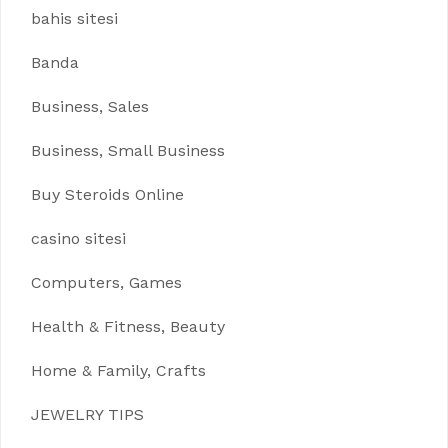
bahis sitesi
Banda
Business, Sales
Business, Small Business
Buy Steroids Online
casino sitesi
Computers, Games
Health & Fitness, Beauty
Home & Family, Crafts
JEWELRY TIPS