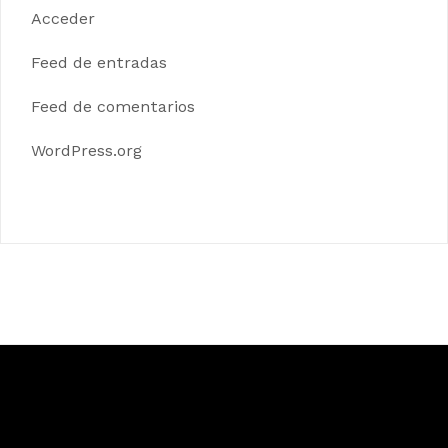
Acceder
Feed de entradas
Feed de comentarios
WordPress.org