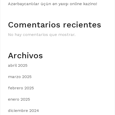
Azərbaycanlılar üçün ən yaxşı online kazino!
Comentarios recientes
No hay comentarios que mostrar.
Archivos
abril 2025
marzo 2025
febrero 2025
enero 2025
diciembre 2024