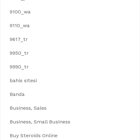
9100_wa
9110_wa
9617_tr
9950_tr
9990_tr
bahis sitesi
Banda
Business, Sales
Business, Small Business
Buy Steroids Online