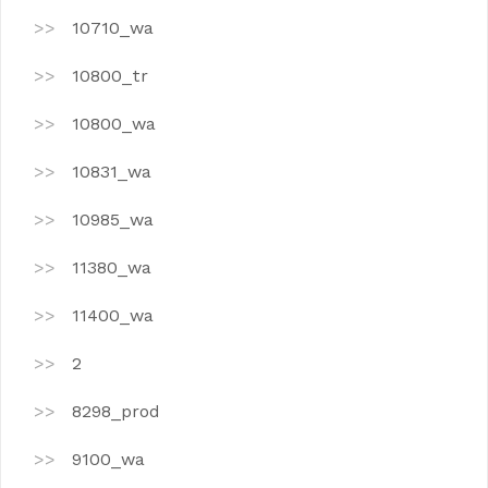
10710_wa
10800_tr
10800_wa
10831_wa
10985_wa
11380_wa
11400_wa
2
8298_prod
9100_wa