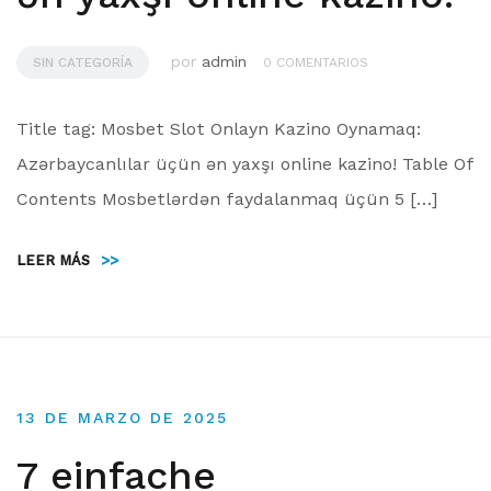
por
admin
SIN CATEGORÍA
0 COMENTARIOS
Title tag: Mosbet Slot Onlayn Kazino Oynamaq:
Azərbaycanlılar üçün ən yaxşı online kazino! Table Of
Contents Mosbetlərdən faydalanmaq üçün 5 […]
LEER MÁS
>>
13 DE MARZO DE 2025
7 einfache