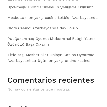
Промокоды Пинап Сыныбы: Алдыңдағы Акциялар
Mosbet.az: ən yaxşı casino tətbiqi Azərbaycanda
Glory Casino: Azərbaycanda daxil olun
Pul Qazanmaq Oyunu: Mükemmel Balıgh Yalnız
Özünüzü Başa Çıxarın
Title tag: Mosbet Slot Onlayn Kazino Oynamaq:
Azərbaycanlılar üçün ən yaxşı online kazino!
Comentarios recientes
No hay comentarios que mostrar.