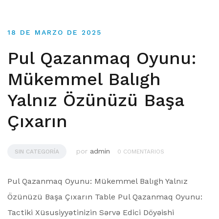
18 DE MARZO DE 2025
Pul Qazanmaq Oyunu:
Mükemmel Balıgh
Yalnız Özünüzü Başa
Çıxarın
por
admin
SIN CATEGORÍA
0 COMENTARIOS
Pul Qazanmaq Oyunu: Mükemmel Balıgh Yalnız
Özünüzü Başa Çıxarın Table Pul Qazanmaq Oyunu:
Tactiki Xüsusiyyətinizin Sərvə Edici Döyəishi