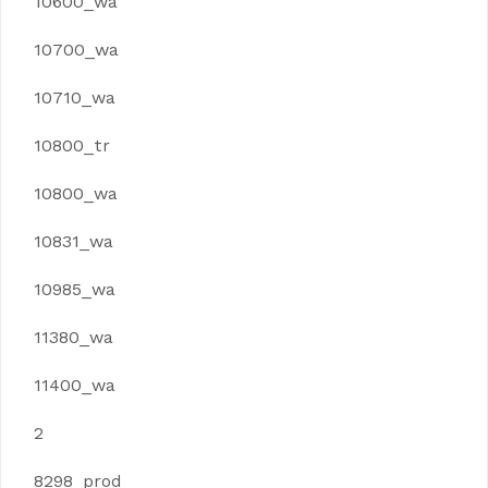
10600_wa
10700_wa
10710_wa
10800_tr
10800_wa
10831_wa
10985_wa
11380_wa
11400_wa
2
8298_prod