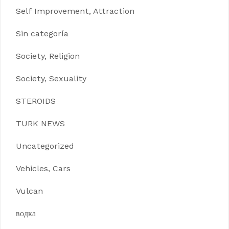
Self Improvement, Attraction
Sin categoría
Society, Religion
Society, Sexuality
STEROIDS
TURK NEWS
Uncategorized
Vehicles, Cars
Vulcan
водка