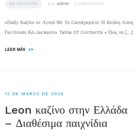
por
admin
SIN CATEGORÍA
0 COMENTARIOS
«Παίξε Καζίνο σε Λεπτά Με Το Candyspinz: Η Ιδεάλη Λύση
Για Ονλαιν Κά Jackson» Table Of Contents « Πώς να […]
LEER MÁS
>>
12 DE MARZO DE 2025
Leon καζίνο στην Ελλάδα
– Διαθέσιμα παιχνίδια