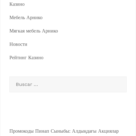
Казино
Мебель Арнико
Мягкая мебель Арнико
Новости
Рейтинг Казино
Buscar:
Entradas recientes
Промокоды Пинап Сыныбы: Алдыңдағы Акциялар