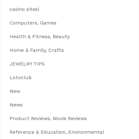
casino sitesi
Computers, Games
Health & Fitness, Beauty
Home & Family, Crafts
JEWELRY TIPS
Lotoclub
New
News
Product Reviews, Movie Reviews
Reference & Education, Environmental