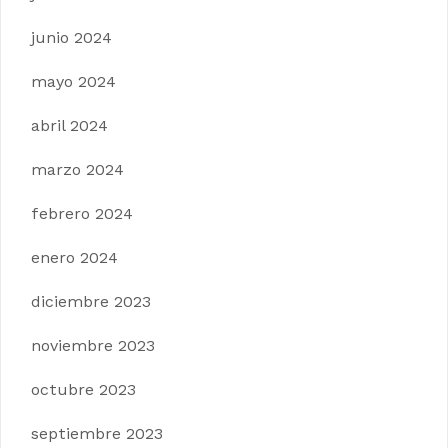
junio 2024
mayo 2024
abril 2024
marzo 2024
febrero 2024
enero 2024
diciembre 2023
noviembre 2023
octubre 2023
septiembre 2023