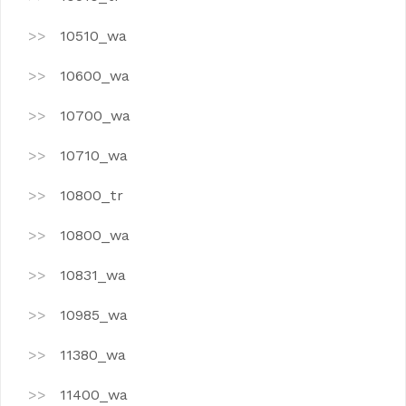
10510_wa
10600_wa
10700_wa
10710_wa
10800_tr
10800_wa
10831_wa
10985_wa
11380_wa
11400_wa