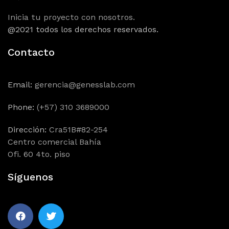
Inicia tu proyecto con nosotros.
@2021 todos los derechos reservados.
Contacto
Email:
gerencia@genesslab.com
Phone:
(+57) 310 3689000
Dirección:
Cra51B#82-254
Centro comercial Bahía
Ofi. 60 4to. piso
Síguenos