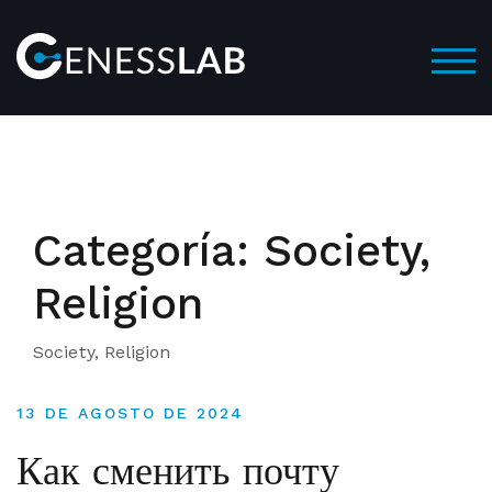
Saltar
al
contenido
ALT
Categoría:
Society,
Religion
Society, Religion
13 DE AGOSTO DE 2024
Как сменить почту