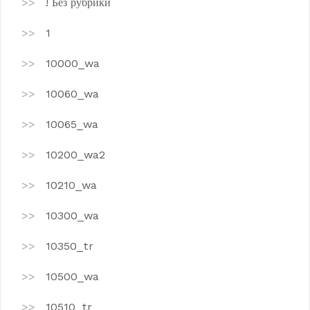
! Без рубрики
1
10000_wa
10060_wa
10065_wa
10200_wa2
10210_wa
10300_wa
10350_tr
10500_wa
10510_tr