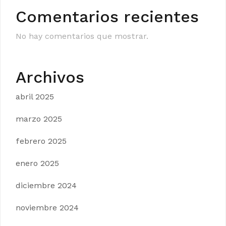
Comentarios recientes
No hay comentarios que mostrar.
Archivos
abril 2025
marzo 2025
febrero 2025
enero 2025
diciembre 2024
noviembre 2024