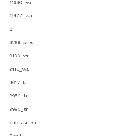
11380_wa
11400_wa
2
8298_prod
9100_wa
9110_wa
9617_tr
9950_tr
9990_tr
bahis sitesi
Banda