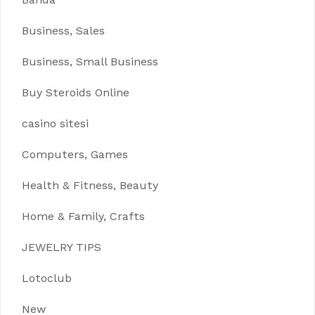
Business, Sales
Business, Small Business
Buy Steroids Online
casino sitesi
Computers, Games
Health & Fitness, Beauty
Home & Family, Crafts
JEWELRY TIPS
Lotoclub
New