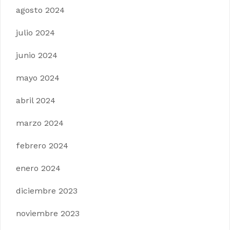
agosto 2024
julio 2024
junio 2024
mayo 2024
abril 2024
marzo 2024
febrero 2024
enero 2024
diciembre 2023
noviembre 2023