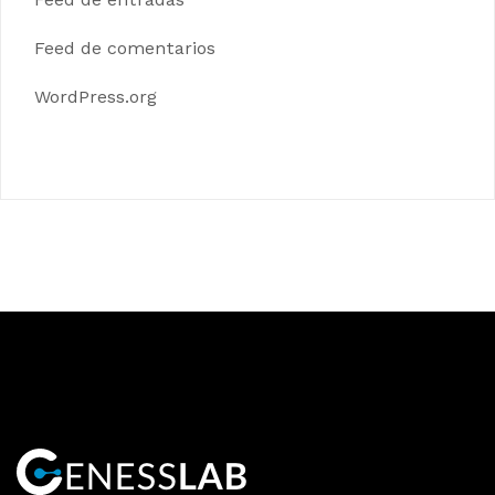
Feed de comentarios
WordPress.org