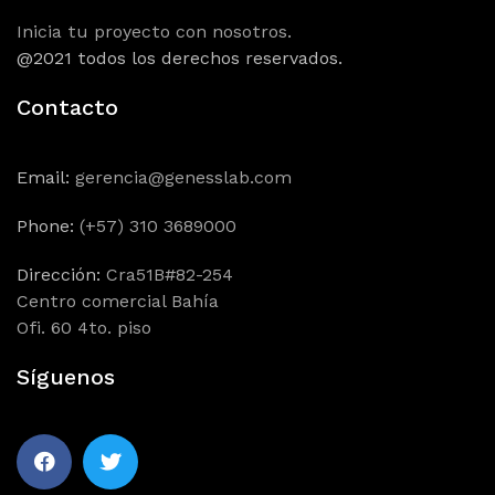
Inicia tu proyecto con nosotros.
@2021 todos los derechos reservados.
Contacto
Email:
gerencia@genesslab.com
Phone:
(+57) 310 3689000
Dirección:
Cra51B#82-254
Centro comercial Bahía
Ofi. 60 4to. piso
Síguenos