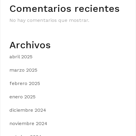
Comentarios recientes
No hay comentarios que mostrar.
Archivos
abril 2025
marzo 2025
febrero 2025
enero 2025
diciembre 2024
noviembre 2024