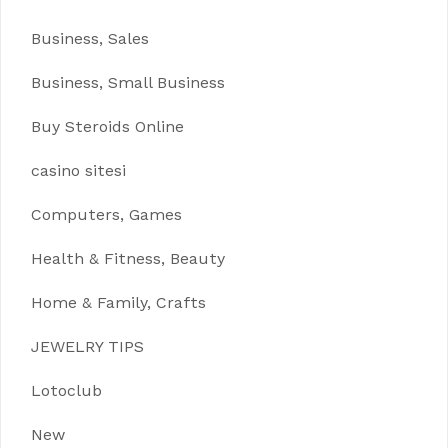
Business, Sales
Business, Small Business
Buy Steroids Online
casino sitesi
Computers, Games
Health & Fitness, Beauty
Home & Family, Crafts
JEWELRY TIPS
Lotoclub
New