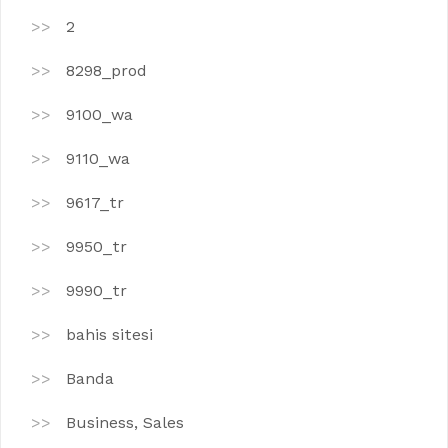
2
8298_prod
9100_wa
9110_wa
9617_tr
9950_tr
9990_tr
bahis sitesi
Banda
Business, Sales