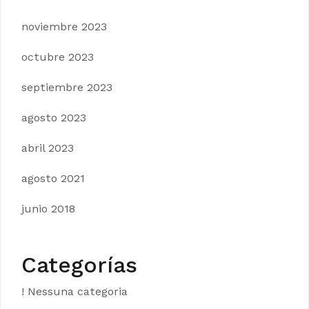
noviembre 2023
octubre 2023
septiembre 2023
agosto 2023
abril 2023
agosto 2021
junio 2018
Categorías
! Nessuna categoria