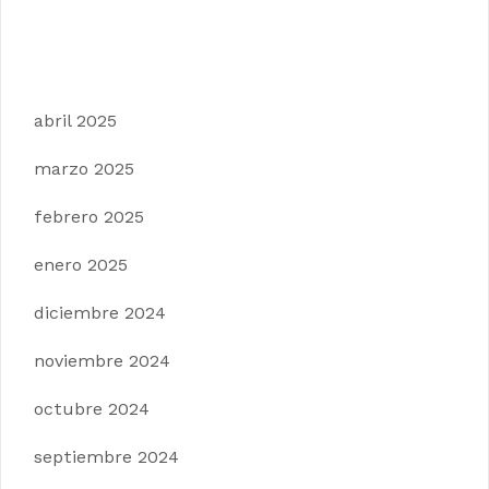
Archivos
abril 2025
marzo 2025
febrero 2025
enero 2025
diciembre 2024
noviembre 2024
octubre 2024
septiembre 2024