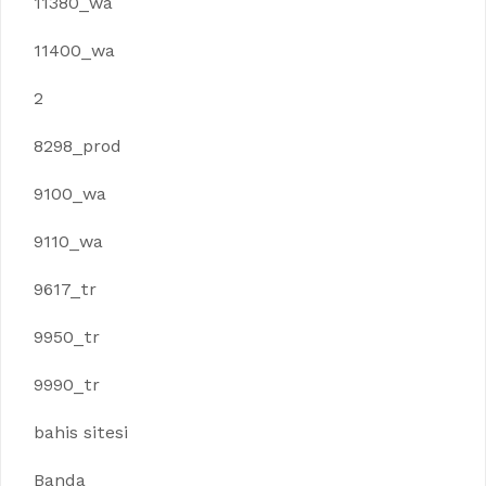
11380_wa
11400_wa
2
8298_prod
9100_wa
9110_wa
9617_tr
9950_tr
9990_tr
bahis sitesi
Banda