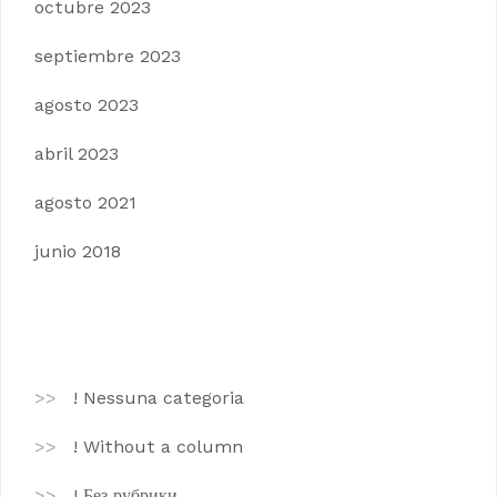
octubre 2023
septiembre 2023
agosto 2023
abril 2023
agosto 2021
junio 2018
Categorías
! Nessuna categoria
! Without a column
! Без рубрики