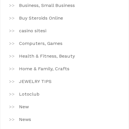
Business, Small Business
Buy Steroids Online
casino sitesi
Computers, Games
Health & Fitness, Beauty
Home & Family, Crafts
JEWELRY TIPS
Lotoclub
New
News