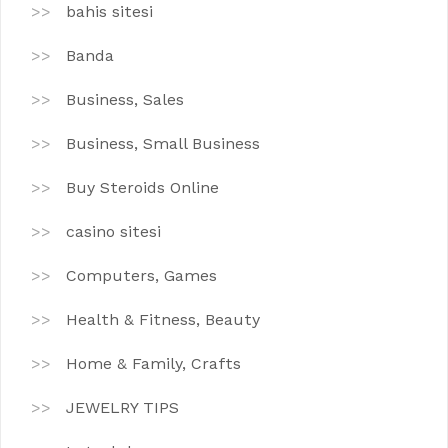
bahis sitesi
Banda
Business, Sales
Business, Small Business
Buy Steroids Online
casino sitesi
Computers, Games
Health & Fitness, Beauty
Home & Family, Crafts
JEWELRY TIPS