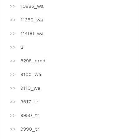
10985_wa
11380_wa
11400_wa
2
8298_prod
9100_wa
9110_wa
9617_tr
9950_tr
9990_tr