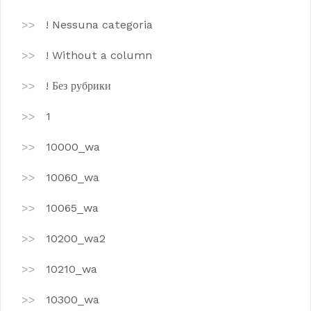
! Nessuna categoria
! Without a column
! Без рубрики
1
10000_wa
10060_wa
10065_wa
10200_wa2
10210_wa
10300_wa