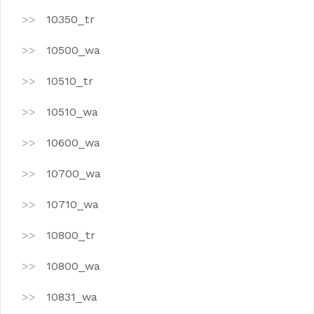
10350_tr
10500_wa
10510_tr
10510_wa
10600_wa
10700_wa
10710_wa
10800_tr
10800_wa
10831_wa