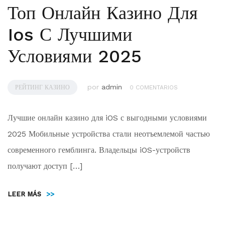
Топ Онлайн Казино Для
Ios С Лучшими
Условиями 2025
por
admin
РЕЙТИНГ КАЗИНО
0 COMENTARIOS
Лучшие онлайн казино для iOS с выгодными условиями
2025 Мобильные устройства стали неотъемлемой частью
современного гемблинга. Владельцы iOS-устройств
получают доступ […]
LEER MÁS
>>