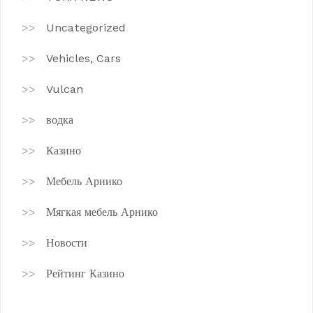
Uncategorized
Vehicles, Cars
Vulcan
водка
Казино
Мебель Арнико
Мягкая мебель Арнико
Новости
Рейтинг Казино