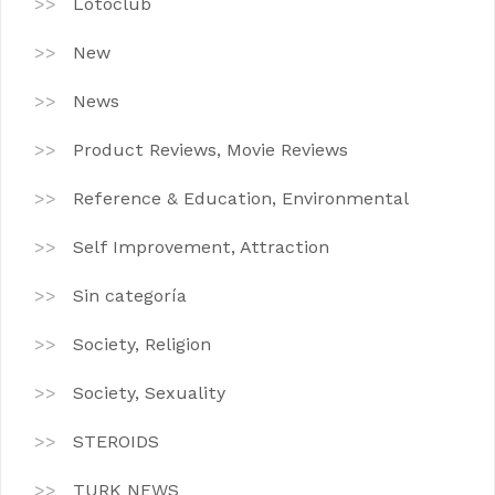
Lotoclub
New
News
Product Reviews, Movie Reviews
Reference & Education, Environmental
Self Improvement, Attraction
Sin categoría
Society, Religion
Society, Sexuality
STEROIDS
TURK NEWS