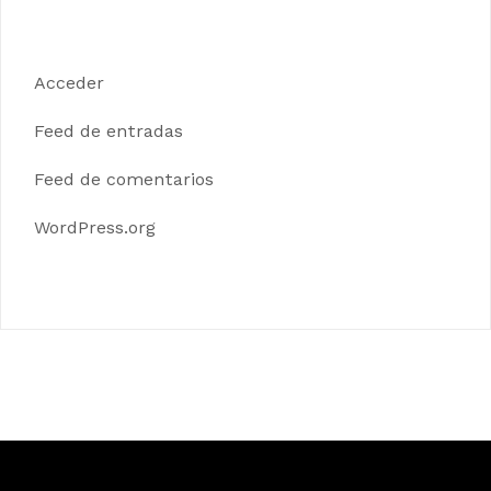
Meta
Acceder
Feed de entradas
Feed de comentarios
WordPress.org