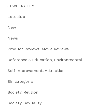
JEWELRY TIPS
Lotoclub
New
News
Product Reviews, Movie Reviews
Reference & Education, Environmental
Self Improvement, Attraction
Sin categoría
Society, Religion
Society, Sexuality