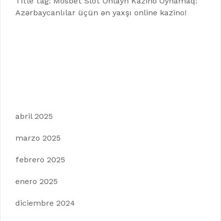
Title tag: Mosbet Slot Onlayn Kazino Oynamaq:
Azərbaycanlılar üçün ən yaxşı online kazino!
Comentarios recientes
Archivos
abril 2025
marzo 2025
febrero 2025
enero 2025
diciembre 2024