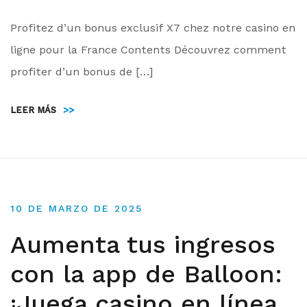
Profitez d’un bonus exclusif X7 chez notre casino en
ligne pour la France Contents Découvrez comment
profiter d’un bonus de […]
LEER MÁS
>>
10 DE MARZO DE 2025
Aumenta tus ingresos
con la app de Balloon:
¡Juega casino en línea