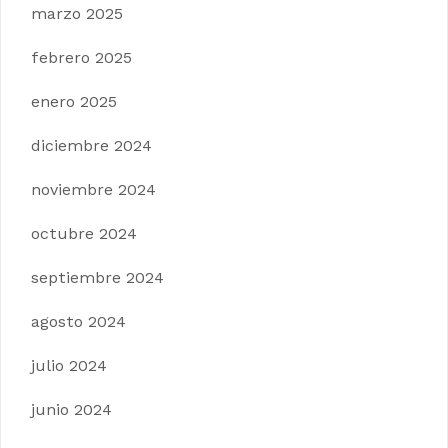
marzo 2025
febrero 2025
enero 2025
diciembre 2024
noviembre 2024
octubre 2024
septiembre 2024
agosto 2024
julio 2024
junio 2024