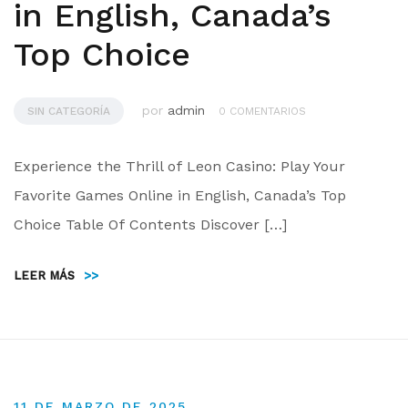
in English, Canada’s
Top Choice
por
admin
SIN CATEGORÍA
0 COMENTARIOS
Experience the Thrill of Leon Casino: Play Your
Favorite Games Online in English, Canada’s Top
Choice Table Of Contents Discover […]
LEER MÁS
>>
11 DE MARZO DE 2025