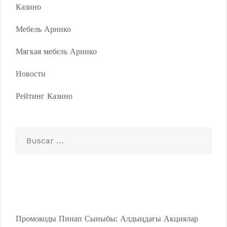
Казино
Мебель Арнико
Мягкая мебель Арнико
Новости
Рейтинг Казино
Buscar:
Entradas recientes
Промокоды Пинап Сыныбы: Алдыңдағы Акциялар