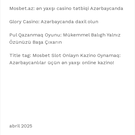
Mosbet.az: ən yaxşı casino tətbiqi Azərbaycanda
Glory Casino: Azərbaycanda daxil olun
Pul Qazanmaq Oyunu: Mükemmel Balıgh Yalnız
Özünüzü Başa Çıxarın
Title tag: Mosbet Slot Onlayn Kazino Oynamaq:
Azərbaycanlılar üçün ən yaxşı online kazino!
Comentarios recientes
Archivos
abril 2025