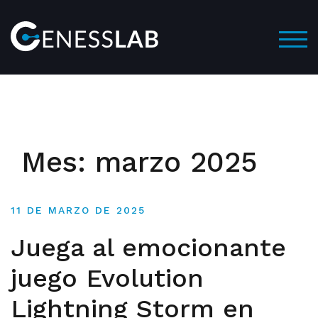
Saltar
al
contenido
ALT
Mes:
marzo 2025
11 DE MARZO DE 2025
Juega al emocionante
juego Evolution
Lightning Storm en