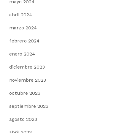
mayo 2024
abril 2024
marzo 2024
febrero 2024
enero 2024
diciembre 2023
noviembre 2023
octubre 2023
septiembre 2023
agosto 2023
abril 2023