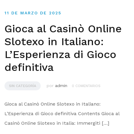
11 DE MARZO DE 2025
Gioca al Casinò Online
Slotexo in Italiano:
L’Esperienza di Gioco
definitiva
por
admin
SIN CATEGORÍA
0 COMENTARIOS
Gioca al Casinò Online Slotexo in Italiano:
L’Esperienza di Gioco definitiva Contents Gioca al
Casinò Online Slotexo in Italia: Immergiti […]