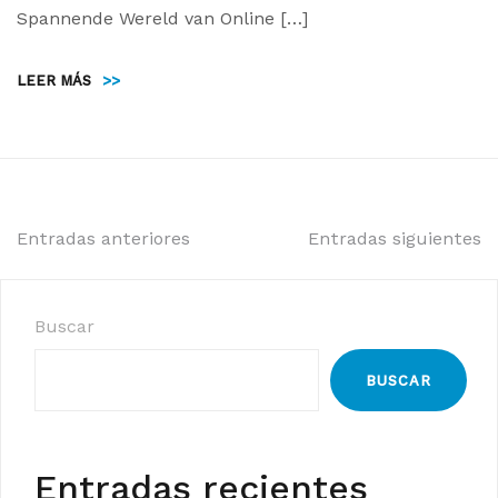
Spannende Wereld van Online […]
LEER MÁS
>>
Navegación
Entradas anteriores
Entradas siguientes
de
entradas
Buscar
BUSCAR
Entradas recientes