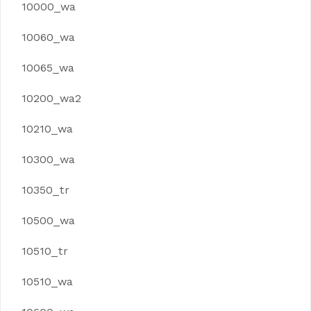
10000_wa
10060_wa
10065_wa
10200_wa2
10210_wa
10300_wa
10350_tr
10500_wa
10510_tr
10510_wa