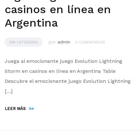
casinos en línea en
Argentina
por
admin
SIN CATEGORÍA
0 COMENTARIOS
Juega al emocionante juego Evolution Lightning
Storm en casinos en línea en Argentina Table
Descubre el emocionante juego Evolution Lightning
[…]
LEER MÁS
>>