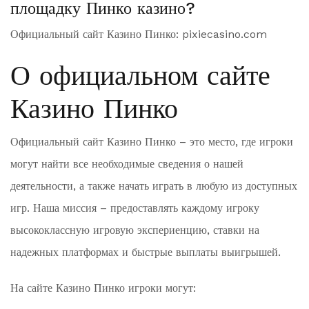
площадку Пинко казино?
Официальный сайт Казино Пинко: pixiecasino.com
О официальном сайте
Казино Пинко
Официальный сайт Казино Пинко – это место, где игроки
могут найти все необходимые сведения о нашей
деятельности, а также начать играть в любую из доступных
игр. Наша миссия – предоставлять каждому игроку
высококлассную игровую экспериенцию, ставки на
надежных платформах и быстрые выплаты выигрышей.
На сайте Казино Пинко игроки могут: