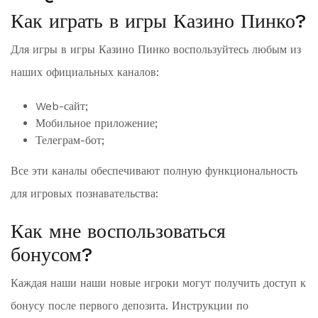
Как играть в игры Казино Пинко?
Для игры в игры Казино Пинко воспользуйтесь любым из
наших официальных каналов:
Web-сайт;
Мобильное приложение;
Телеграм-бот;
Все эти каналы обеспечивают полную функциональность
для игровых познавательства:
Как мне воспользоваться
бонусом?
Каждая наши наши новые игроки могут получить доступ к
бонусу после первого депозита. Инструкции по