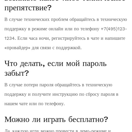
препятствие?
В случае технических проблем обращайтесь в техническую
поддержку в режиме онлайн или по телефону +7(495)123-
1234. Если часа ночи, регистрируйтесь в чате и напишите
«провайдер» для связи с поддержкой.
Что делать, если мой пароль
забыт?
В случае потери пароля обращайтесь в техническую
поддержку и получите инструкцию по сбросу пароля в
нашем чате или по телефону.
Можно ли играть бесплатно?
Да, каждую игру можно провести в демо-режиме и