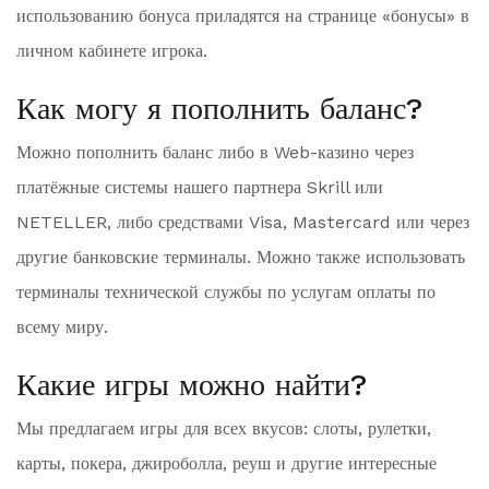
использованию бонуса приладятся на странице «бонусы» в
личном кабинете игрока.
Как могу я пополнить баланс?
Можно пополнить баланс либо в Web-казино через
платёжные системы нашего партнера Skrill или
NETELLER, либо средствами Visa, Mastercard или через
другие банковские терминалы. Можно также использовать
терминалы технической службы по услугам оплаты по
всему миру.
Какие игры можно найти?
Мы предлагаем игры для всех вкусов: слоты, рулетки,
карты, покера, джироболла, реуш и другие интересные