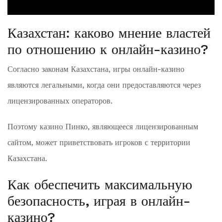
Казахстан: каково мнение властей
по отношению к онлайн-казино?
Согласно законам Казахстана, игры онлайн-казино
являются легальными, когда они предоставляются через
лицензированных операторов.
Поэтому казино Пинко, являющееся лицензированным
сайтом, может приветствовать игроков с территории
Казахстана.
Как обеспечить максимальную
безопасность, играя в онлайн-
казино?