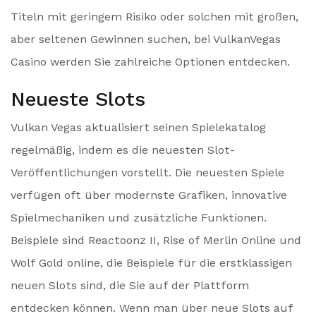
Titeln mit geringem Risiko oder solchen mit großen,
aber seltenen Gewinnen suchen, bei VulkanVegas
Casino werden Sie zahlreiche Optionen entdecken.
Neueste Slots
Vulkan Vegas aktualisiert seinen Spielekatalog
regelmäßig, indem es die neuesten Slot-
Veröffentlichungen vorstellt. Die neuesten Spiele
verfügen oft über modernste Grafiken, innovative
Spielmechaniken und zusätzliche Funktionen.
Beispiele sind Reactoonz II, Rise of Merlin Online und
Wolf Gold online, die Beispiele für die erstklassigen
neuen Slots sind, die Sie auf der Plattform
entdecken können. Wenn man über neue Slots auf