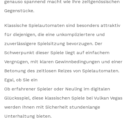
genauso spannend macht wie ihre zeitgenössischen
Gegenstücke.
Klassische Spielautomaten sind besonders attraktiv
für diejenigen, die eine unkompliziertere und
zuverlässigere Spielsitzung bevorzugen. Der
Schwerpunkt dieser Spiele liegt auf einfachem
Vergnügen, mit klaren Gewinnbedingungen und einer
Betonung des zeitlosen Reizes von Spielautomaten.
Egal, ob Sie ein
Ob erfahrener Spieler oder Neuling im digitalen
Glücksspiel, diese klassischen Spiele bei Vulkan Vegas
werden Ihnen mit Sicherheit stundenlange
Unterhaltung bieten.