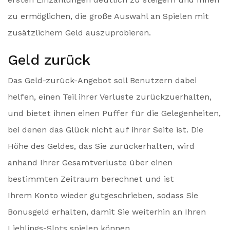
zu ermöglichen, die große Auswahl an Spielen mit
zusätzlichem Geld auszuprobieren.
Geld zurück
Das Geld-zurück-Angebot soll Benutzern dabei
helfen, einen Teil ihrer Verluste zurückzuerhalten,
und bietet ihnen einen Puffer für die Gelegenheiten,
bei denen das Glück nicht auf ihrer Seite ist. Die
Höhe des Geldes, das Sie zurückerhalten, wird
anhand Ihrer Gesamtverluste über einen
bestimmten Zeitraum berechnet und ist
Ihrem Konto wieder gutgeschrieben, sodass Sie
Bonusgeld erhalten, damit Sie weiterhin an Ihren
Lieblings-Slots spielen können.