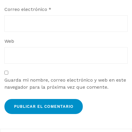
Correo electrónico
*
Web
Guarda mi nombre, correo electrónico y web en este
navegador para la próxima vez que comente.