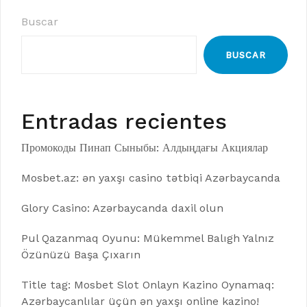
Buscar
BUSCAR
Entradas recientes
Промокоды Пинап Сыныбы: Алдыңдағы Акциялар
Mosbet.az: ən yaxşı casino tətbiqi Azərbaycanda
Glory Casino: Azərbaycanda daxil olun
Pul Qazanmaq Oyunu: Mükemmel Balıgh Yalnız
Özünüzü Başa Çıxarın
Title tag: Mosbet Slot Onlayn Kazino Oynamaq:
Azərbaycanlılar üçün ən yaxşı online kazino!