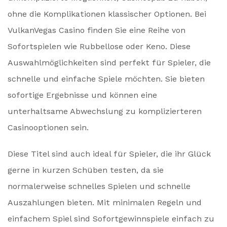
ohne die Komplikationen klassischer Optionen. Bei
VulkanVegas Casino finden Sie eine Reihe von
Sofortspielen wie Rubbellose oder Keno. Diese
Auswahlmöglichkeiten sind perfekt für Spieler, die
schnelle und einfache Spiele möchten. Sie bieten
sofortige Ergebnisse und können eine
unterhaltsame Abwechslung zu komplizierteren
Casinooptionen sein.
Diese Titel sind auch ideal für Spieler, die ihr Glück
gerne in kurzen Schüben testen, da sie
normalerweise schnelles Spielen und schnelle
Auszahlungen bieten. Mit minimalen Regeln und
einfachem Spiel sind Sofortgewinnspiele einfach zu