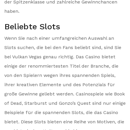
der Spitzenklasse und zahlreiche Gewinnchancen
haben.
Beliebte Slots
Wenn Sie nach einer umfangreichen Auswahl an
Slots suchen, die bei den Fans beliebt sind, sind Sie
bei Vulkan Vegas genau richtig. Das Casino bietet
einige der renommiertesten Titel der Branche, die
von den Spielern wegen ihres spannenden Spiels,
ihrer kreativen Elemente und des Potenzials für
große Gewinne geliebt werden. Casinospiele wie Book
of Dead, Starburst und Gonzo’s Quest sind nur einige
Beispiele für die spannenden Slots, die das Casino
bietet. Diese Slots bieten eine Reihe von Motiven, die