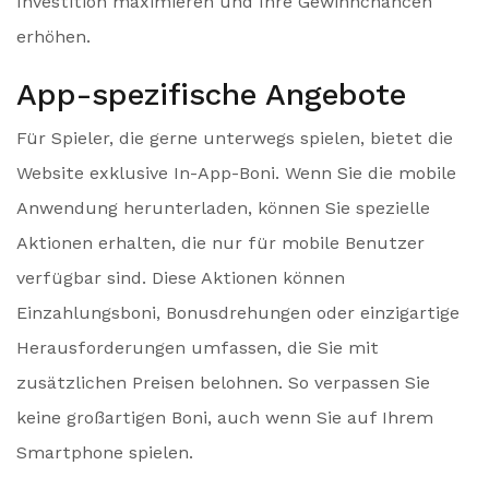
Investition maximieren und Ihre Gewinnchancen
erhöhen.
App-spezifische Angebote
Für Spieler, die gerne unterwegs spielen, bietet die
Website exklusive In-App-Boni. Wenn Sie die mobile
Anwendung herunterladen, können Sie spezielle
Aktionen erhalten, die nur für mobile Benutzer
verfügbar sind. Diese Aktionen können
Einzahlungsboni, Bonusdrehungen oder einzigartige
Herausforderungen umfassen, die Sie mit
zusätzlichen Preisen belohnen. So verpassen Sie
keine großartigen Boni, auch wenn Sie auf Ihrem
Smartphone spielen.