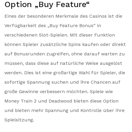
Option „Buy Feature“
Eines der besonderen Merkmale des Casinos ist die
Verfügbarkeit des „Buy Feature Bonus“ in
verschiedenen Slot-Spielen. Mit dieser Funktion
können Spieler zusätzliche Spins kaufen oder direkt
auf Bonusrunden zugreifen, ohne darauf warten zu
müssen, dass diese auf natürliche Weise ausgelöst
werden. Dies ist eine großartige Wahl für Spieler, die
sofortige Spannung suchen und ihre Chancen auf
große Gewinne verbessern möchten. Spiele wie
Money Train 2 und Deadwood bieten diese Option
und bieten mehr Spannung und Kontrolle über Ihre
Spielsitzung.