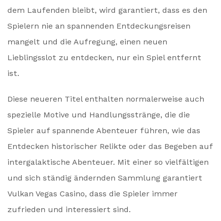
dem Laufenden bleibt, wird garantiert, dass es den
Spielern nie an spannenden Entdeckungsreisen
mangelt und die Aufregung, einen neuen
Lieblingsslot zu entdecken, nur ein Spiel entfernt
ist.
Diese neueren Titel enthalten normalerweise auch
spezielle Motive und Handlungsstränge, die die
Spieler auf spannende Abenteuer führen, wie das
Entdecken historischer Relikte oder das Begeben auf
intergalaktische Abenteuer. Mit einer so vielfältigen
und sich ständig ändernden Sammlung garantiert
Vulkan Vegas Casino, dass die Spieler immer
zufrieden und interessiert sind.