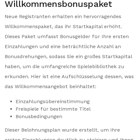
Willkommensbonuspaket
Neue Registranten erhalten ein hervorragendes
Willkommenspaket, das ihr Startkapital erhöht.
Dieses Paket umfasst Bonusgelder für Ihre ersten
Einzahlungen und eine beträchtliche Anzahl an
Bonusdrehungen, sodass Sie ein großes Startkapital
haben, um die umfangreiche Spielebibliothek zu
erkunden. Hier ist eine Aufschlüsselung dessen, was
das Willkommensangebot beinhaltet:
Einzahlungsübereinstimmung
Freispiele für bestimmte Titel
Bonusbedingungen
Dieser Belohnungsplan wurde erstellt, um Ihre
ersten Einzahlungen deutlich zu steigern und Ihnen