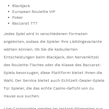
Blackjack
European Roulette VIP
Poker
Baccarat 777
Jedes Spiel wird in verschiedenen Formaten
angeboten, sodass die Spieler ihre Lieblingsvariante
wählen können. Ob Sie die kalkulierten
Entscheidungen beim Blackjack, den Nervenkitzel
des Roulette-Tisches oder die Klasse des Baccarat-
Spiels bevorzugen, diese Plattform bietet Ihnen die
Wahl. Der Service bietet auch Echtzeit-Dealer-Spiele
für Spieler, die das echte Casino-Gefühl von zu
Hause aus suchen.
Live-Casinospiele werden im Instant-Streaming aus