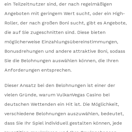
ein Teilzeitnutzer sind, der nach regelmäßigen
Angeboten mit geringem Wert sucht, oder ein High-
Roller, der nach großen Boni sucht, gibt es Angebote,
die auf Sie zugeschnitten sind. Diese bieten
möglicherweise Einzahlungsübereinstimmungen,
Bonusdrehungen und andere attraktive Boni, sodass
Sie die Belohnungen auswählen können, die Ihren
Anforderungen entsprechen.
Dieser Ansatz bei den Belohnungen ist einer der
vielen Gründe, warum VulkanVegas Casino bei
deutschen Wettenden ein Hit ist. Die Möglichkeit,
verschiedene Belohnungen auszuwählen, bedeutet,
dass Sie Ihr Spiel individuell gestalten können, jede