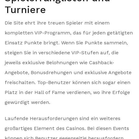
Turniere
Die Site ehrt ihre treuen Spieler mit einem
kompletten VIP-Programm, das für jeden getätigten
Einsatz Punkte bringt. Wenn Sie Punkte sammeln,
steigen Sie in verschiedene VIP-Stufen auf, die
jeweils exklusive Belohnungen wie Cashback-
Angebote, Bonusdrehungen und exklusive Angebote
freischalten. Top-Benutzer können sich sogar einen
Platz in der Hall of Fame verdienen, wo ihre Erfolge
gewürdigt werden.
Laufende Herausforderungen sind ein weiteres
großartiges Element des Casinos. Bei diesen Events
können sich Benutzer gegenseitig herausfordern,