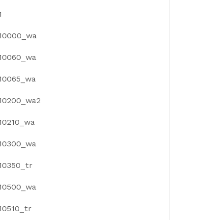
1
10000_wa
10060_wa
10065_wa
10200_wa2
10210_wa
10300_wa
10350_tr
10500_wa
10510_tr