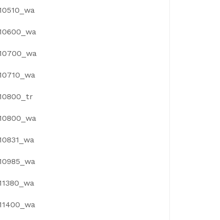
10510_wa
10600_wa
10700_wa
10710_wa
10800_tr
10800_wa
10831_wa
10985_wa
11380_wa
11400_wa