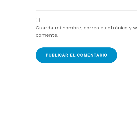
Guarda mi nombre, correo electrónico y w
comente.