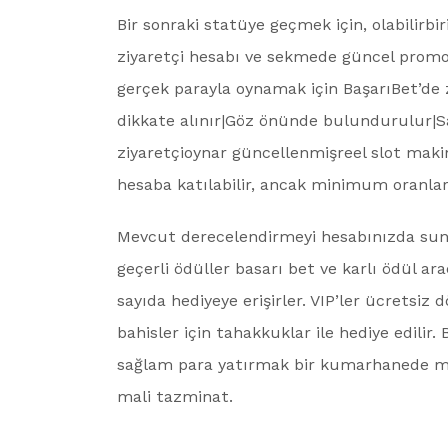
Bir sonraki statüye geçmek için, olabilirbi
ziyaretçi hesabı ve sekmede güncel promo
gerçek parayla oynamak için BaşarıBet’de
dikkate alınır|Göz önünde bulundurulur|Sa
ziyaretçioynar güncellenmişreel slot maki
hesaba katılabilir, ancak minimum oranlar
Mevcut derecelendirmeyi hesabınızda sun
geçerli ödüller basarı bet ve karlı ödül ar
sayıda hediyeye erişirler. VIP’ler ücretsiz 
bahisler için tahakkuklar ile hediye edilir
sağlam para yatırmak bir kumarhanede müm
mali tazminat.