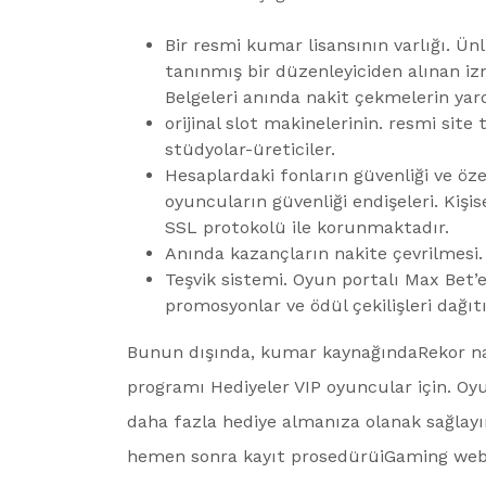
Bir resmi kumar lisansının varlığı. Ün
tanınmış bir düzenleyiciden alınan iz
Belgeleri anında nakit çekmelerin yard
orijinal slot makinelerinin. resmi site
stüdyolar-üreticiler.
Hesaplardaki fonların güvenliği ve özel 
oyuncuların güvenliği endişeleri. Kişis
SSL protokolü ile korunmaktadır.
Anında kazançların nakite çevrilmesi. 
Teşvik sistemi. Oyun portalı Max Bet’
promosyonlar ve ödül çekilişleri dağıt
Bunun dışında, kumar kaynağındaRekor n
programı Hediyeler VIP oyuncular için. Oy
daha fazla hediye almanıza olanak sağla
hemen sonra kayıt prosedürüiGaming web pr